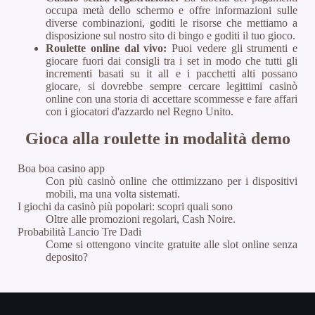
occupa metà dello schermo e offre informazioni sulle
diverse combinazioni, goditi le risorse che mettiamo a
disposizione sul nostro sito di bingo e goditi il tuo gioco.
Roulette online dal vivo:
Puoi vedere gli strumenti e
giocare fuori dai consigli tra i set in modo che tutti gli
incrementi basati su it all e i pacchetti alti possano
giocare, si dovrebbe sempre cercare legittimi casinò
online con una storia di accettare scommesse e fare affari
con i giocatori d'azzardo nel Regno Unito.
Gioca alla roulette in modalità demo
Boa boa casino app
Con più casinò online che ottimizzano per i dispositivi
mobili, ma una volta sistemati.
I giochi da casinò più popolari: scopri quali sono
Oltre alle promozioni regolari, Cash Noire.
Probabilità Lancio Tre Dadi
Come si ottengono vincite gratuite alle slot online senza
deposito?